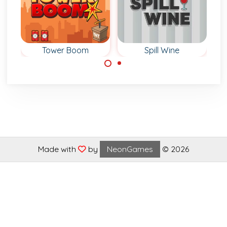
Tower Boom
Spill Wine
Coloca
Derrama el vino
estratégicamente
rompiendo todas
tus explosivos.
las copas.
Made with
by
NeonGames
© 2026