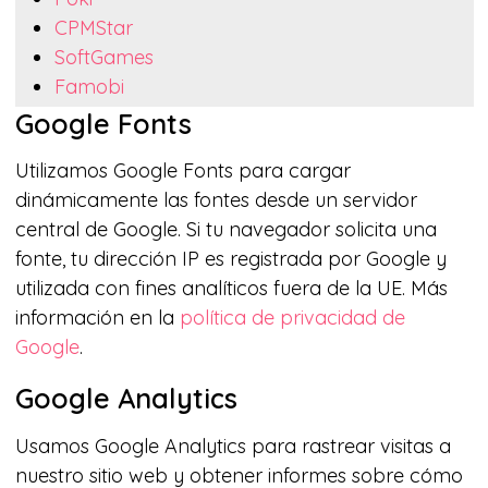
CPMStar
SoftGames
Famobi
GameZop
Google Fonts
SpilGames
Utilizamos Google Fonts para cargar
FreeWorldGroup
dinámicamente las fontes desde un servidor
Cool Games
central de Google. Si tu navegador solicita una
GamePix
fonte, tu dirección IP es registrada por Google y
CloudGames
utilizada con fines analíticos fuera de la UE. Más
4J
información en la
política de privacidad de
Inlogic
Google
.
Big Fish Games
PlayToMax
Google Analytics
PlayZool/PlayTouch
GameHouse and Real Networks
Usamos Google Analytics para rastrear visitas a
WellGames/Absolutist
nuestro sitio web y obtener informes sobre cómo