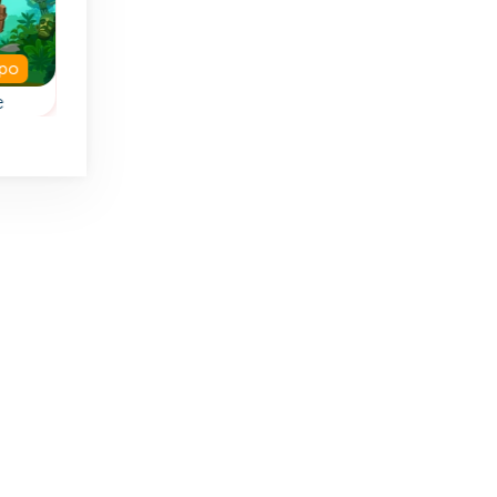
mpo
e
Fill
Get it Filled
Llena todos las fich
Rellena todas las
ado
y termina en la X.
celdas con una sola
y
línea.
s