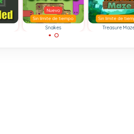
Nuevo
Sin límite de tiempo
Sin límite de tie
Snakes
Treasure Maz
ichas
Mueve la serpiente
Navega con cuid
 X.
por todas las casillas
por el laberinto 
del laberinto.
recoge todos lo
tesoros.