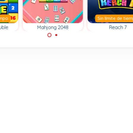
iempo
Sin límite de tie
uble
Mahjong 2048
Reach 7
 de
Combina las fich
Juega el juego de
a su
hexagonales co
rompecabezas 2048
números y llega a
y combina fichas de
Mahjong.