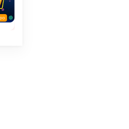
Corrección
mpo
Sin límite de tiempo
Sin límite de tiemp
Hexa Sort Puzzle
Merge and Doubl
as
Ordena fichas
Fusiona grupos d
n
hexagonales por
fichas y duplica s
 7.
color.
valor.