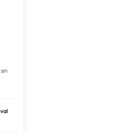
sin
val