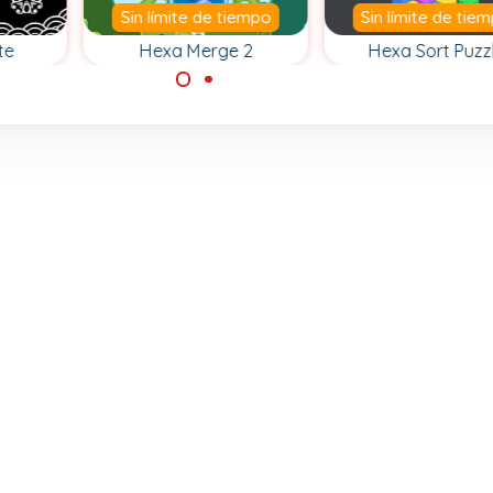
Sin límite de tiempo
Sin límite de tie
te
Hexa Merge 2
Hexa Sort Puzz
Fusiona fichas
Ordena fichas
go de
hexagonales.
hexagonales po
 se
color.
 con