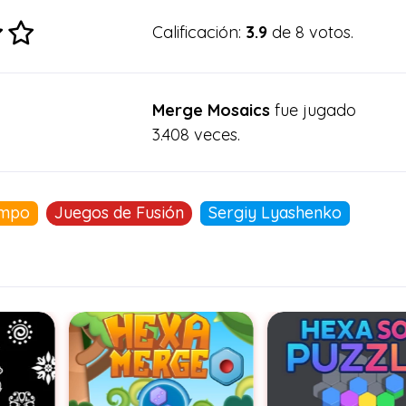
Calificación:
3.9
de 8 votos.
Merge Mosaics
fue jugado
3.408 veces.
iempo
Juegos de Fusión
Sergiy Lyashenko