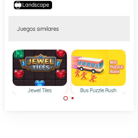
Landscape
Juegos similares
Jewel Tiles
Bus Puzzle Rush
Usa la lógica y
Lleva a los
elimina todas las
pasajeros al
joyas en este
andén y haz que
rompecabezas de
suban al autobús
fichas.
correcto.