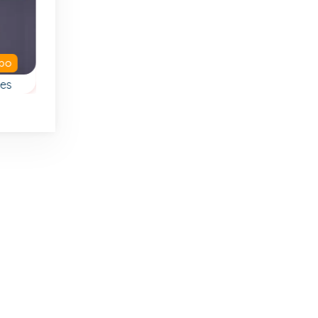
mpo
Clásico
les
15 Puzzle
Car Parking 2
200 niveles diferent
Clásico juego de
as
en este juego de
rompecabezas
la
Sokoban.
deslizante Mystic
 y
Square
.