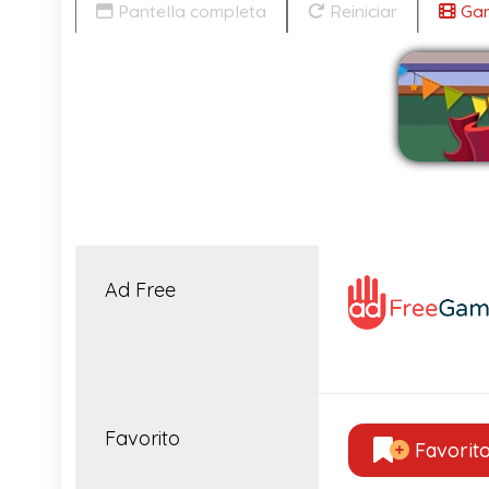
Pantella completa
Reiniciar
Gam
Ad Free
Favorito
Favorit