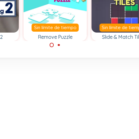
Sin límite de tiempo
Sin límite de tie
 2
Remove Puzzle
Slide & Match Ti
entes
Aparta todas las
Desliza las form
 de
piezas del
con fichas hasta 
rompecabezas.
posición correcta
resuelve el
rompecabezas