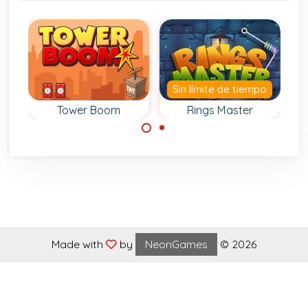
Sin límite de tiempo
Tower Boom
Rings Master
Her
Coloca
Intenta convertirte
Saca 
estratégicamente
en el maestro de
en
tus explosivos.
los anillos.
corre
e
Made with
by
NeonGames
© 2026