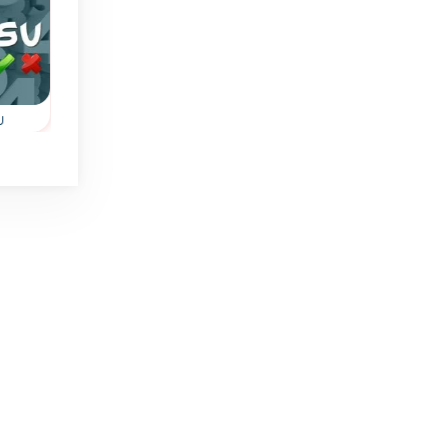
Nuevos niveles
u
Yarn Untangle
Sea World Hexa
evos
Ayuda a los gatitos a
Resuelve
asu
desenredar los ovillos
rompecabezas de
os
en este juego de
Sea World con fich
rompecabezas.
hexagonales.