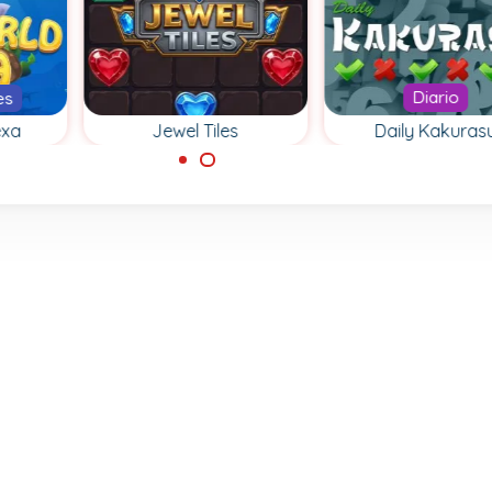
Diario
es
Jewel Tiles
Daily Kakuras
exa
Todos los días nu
Usa la lógica y
puzzles de Kakur
 de
elimina todas las
en cuatro tamañ
ichas
joyas en este
diferentes.
.
rompecabezas de
fichas.