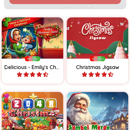
Ayuda a Emily durante la
Juego de rompecabezas
Navidad en su Restaurante
para Navidad.
de Invierno.
Navidad
Navidad
Delicious - Emily's Christmas Carol
Christmas Jigsaw
Jugar
Jugar
Juego de 2048 navideño
que se vuelve más difícil a
Combina los símbolos de
medida que avanzas de
WinterWonder.
nivel.
Sin límite de tiempo
Navidad
Invierno
Navidad
2048 Christmas
WinterWonder Symbol Merge